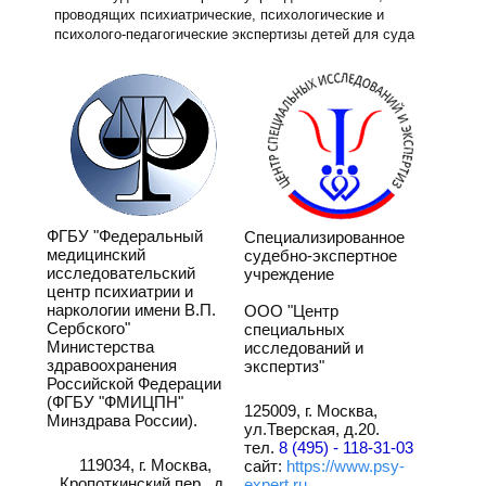
проводящих психиатрические, психологические и
психолого-педагогические экспертизы детей для суда
ФГБУ "Федеральный
Специализированное
медицинский
судебно-экспертное
исследовательский
учреждение
центр психиатрии и
наркологии имени В.П.
ООО ​"Центр
Сербского"
специальных
Министерства
исследований и
здравоохранения
экспертиз"
Российской Федерации
(ФГБУ "ФМИЦПН"
125009, г. Москва,
Минздрава России).
ул.Тверская, д.20.
тел.
8 (495) - 118-31-03
119034, г. Москва,
сайт:
https://www.psy-
Кропоткинский пер., д.
expert.ru