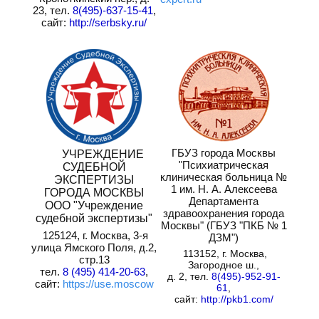
23, тел.
8(495)-637-15-41
,
сайт:
http://serbsky.ru/
ГБУЗ города Москвы
УЧРЕЖДЕНИЕ
"Психиатрическая
СУДЕБНОЙ
клиническая больница №
ЭКСПЕРТИЗЫ
1 им. Н. А. Алексеева
ГОРОДА МОСКВЫ
Департамента
ООО "Учреждение
здравоохранения города
судебной экспертизы"
Москвы" (ГБУЗ "ПКБ № 1
125124, г. Москва, 3-я
ДЗМ")
улица Ямского Поля, д.2,
113152, г. Москва,
стр.13
Загородное ш.,
тел.
8 (495) 414-20-63
,
д. 2, тел.
8(495)-952-91-
сайт:
https://use.moscow
61
,
сайт:
http://pkb1.com/